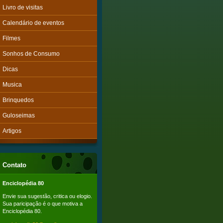
Livro de visitas
Calendário de eventos
Filmes
Sonhos de Consumo
Dicas
Musica
Brinquedos
Guloseimas
Artigos
Contato
Enciclopédia 80
Envie sua sugestão, critica ou elogio.
Sua paricipação é o que motiva a
Enciclopédia 80.