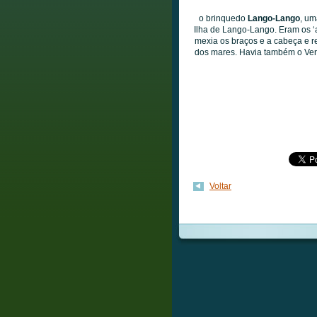
o brinquedo
Lango-Lango
, um
Ilha de Lango-Lango. Eram os 
mexia os braços e a cabeça e r
dos mares. Havia também o Verd
Voltar