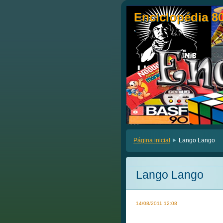
Enciclopédia 8
Enciclopédia 8
.
.
Página inicial
Lango Lango
Lango Lango
14/08/2011 12:08